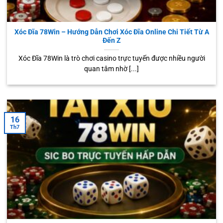
Gợi ý game dựa trên
Tăng tỷ lệ thắng lên
AI Personalization
lịch sử chơi
15%
Blockchain Fair
Xác thực kết quả
Minh bạch 100%,
Xóc Đĩa 78Win – Hướng Dẫn Chơi Xóc Đĩa Online Chi Tiết Từ A
Play
bằng blockchain
chống gian lận
Đến Z
VR Casino
Sòng bạc ảo thực tế
Trải nghiệm như
Xóc Đĩa 78Win là trò chơi casino trực tuyến được nhiều người
Experience
tăng cường
casino thật
quan tâm nhờ [...]
Live stream 4K
Chất lượng hình ảnh
5G Streaming
không lag
siêu nét
Metaverse
Không gian giải trí
Giao lưu cộng đồng
Integration
ảo
bet thủ
16
Th7
Hiện tại, 78WIN đang chuẩn bị ra mắt sản phẩm độc
quyền như “78WIN Metaverse” – nơi người chơi có thể
tham gia sự kiện ảo với phần thưởng thực. Với kế hoạch
mở rộng sang Campuchia và Ấn Độ, 78WIN dự kiến đạt
2.000.000 thành viên toàn cầu vào cuối 2026.
Các Sản Phẩm Game Nổi Bật Tại 78WIN