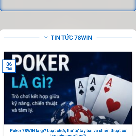
truy cập ổn định, chống gián đoạn ngay cả trong giờ
cao điểm. Ngoài ra, công nghệ AI giám sát gian lận
thời gian thực, giúp phát hiện và ngăn chặn các hành
vi bất thường.
Đa dạng Sản phẩm:
Hợp tác với hơn 25 nhà cung cấp
TIN TỨC 78WIN
danh tiếng toàn cầu như Evolution Gaming, Pragmatic
Play, Microgaming, JILI, PG Soft, mang đến kho game
khổng lồ với hơn 3.500 tựa đề khác nhau. Từ cá cược
thể thao thời gian thực đến casino live với dealer thật,
06
Th8
mọi thứ đều được cập nhật liên tục để phù hợp với xu
hướng mới nhất năm 2026.
Chính sách Đổi Thưởng Minh Bạch:
Tất cả kết quả
đều được chứng nhận bởi các tổ chức độc lập như
eCOGRA và GLI. Người chơi có thể kiểm tra lịch sử
giao dịch bất kỳ lúc nào, với tỷ lệ hoàn trả (RTP) trung
bình lên đến 96.8% – cao hơn nhiều so với các nền
tảng khác.
Poker 78WIN là gì? Luật chơi, thứ tự tay bài và chiến thuật cơ
bản cho người mới