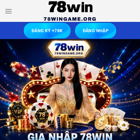
Bỏ
qua
nội
dung
ĐĂNG KÝ +78K
ĐĂNG NHẬP