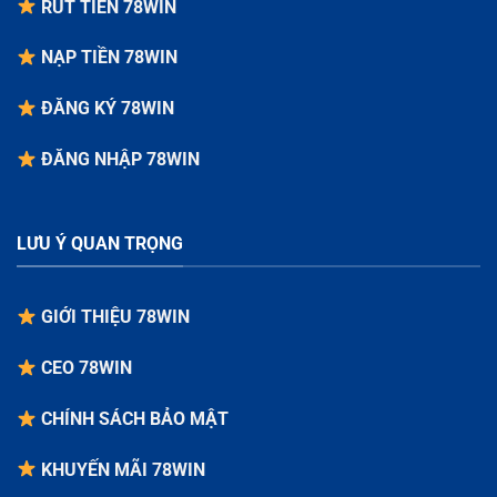
RÚT TIỀN 78WIN
tưởng cho người bận rộn muốn trải nghiệm nhanh
chóng nhưng vẫn đầy kịch tính.
NẠP TIỀN 78WIN
Dealer Việt Nam:
Một số bàn có dealer nói tiếng Việt,
ĐĂNG KÝ 78WIN
giúp người chơi dễ dàng giao lưu và cảm thấy gần gũi
hơn.
ĐĂNG NHẬP 78WIN
Theo thống kê nội bộ, casino live chiếm 40% lưu lượng
người chơi tại 78WIN, với tỷ lệ RTP trung bình 98.5% –
LƯU Ý QUAN TRỌNG
cao nhất thị trường. Người chơi có thể tùy chỉnh góc
quay camera và điều chỉnh âm thanh để tối ưu trải
nghiệm cá nhân.
GIỚI THIỆU 78WIN
Game Bài Truyền Thống – Hương Vị Dân Gian Việt
CEO 78WIN
78WIN đầu tư mạnh vào việc tái hiện các game bài Việt
CHÍNH SÁCH BẢO MẬT
Nam truyền thống với đồ họa hiện đại, âm thanh sống
động và luật chơi chuẩn xác 100%. Đây là nơi bet thủ có
KHUYẾN MÃI 78WIN
thể thư giãn với những trò quen thuộc từ thời thơ ấu,