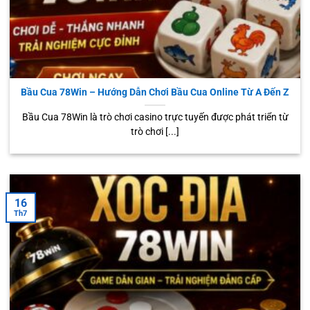
VR đã mang đến trải nghiệm đột phá, giúp nền tảng giữ
vững vị thế hàng đầu năm 2026.
Bầu Cua 78Win – Hướng Dẫn Chơi Bầu Cua Online Từ A Đến Z
Bầu Cua 78Win là trò chơi casino trực tuyến được phát triển từ
trò chơi [...]
16
Th7
CẬP NHẬT LINK TRUY CẬP 78WIN CHÍNH THỨC MỚI
NHẤT 2026
Đổi mới công nghệ
Lợi ích cho người
Mô tả
2023-2026
chơi